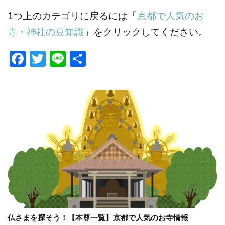
1つ上のカテゴリに戻るには「
京都で人気のお
寺・神社の豆知識
」をクリックしてください。
Fa
T
Li
共
ce
w
n
有
b
itt
e
o
er
o
k
仏さまを探そう！【本尊一覧】京都で人気のお寺情報