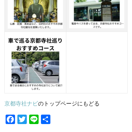
京都寺社ナビ
のトップページにもどる
Fa
T
Li
共
ce
w
n
有