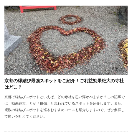
b
itt
e
o
er
o
k
京都の縁結び最強スポットをご紹介！ご利益効果絶大の寺社
はどこ？
京都で縁結びスポットといえば、どの寺社を思い浮かべますか？この記事で
は「効果絶大」とか「最強」と言われているスポットを紹介します。また、
複数の縁結びスポットを巡るおすすめコースも紹介しますので、ぜひ参拝し
て願いを叶えてください。