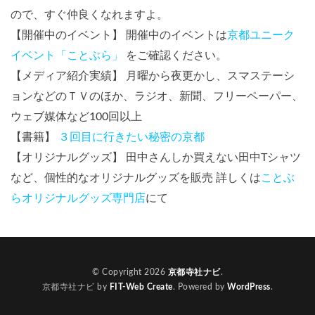
ので、すぐ仲良くなれますよ。
【開催中のイベント】 開催中のイベントは
京都ユニーク
イベント「ことぶら」
をご確認ください。
【メディア紹介実績】 月曜から夜更かし、スマステーシ
ョンなどのＴＶのほか、ラジオ、新聞、フリーペーパー、
ウェブ媒体など100回以上
【書籍】
３回目に行きたい秘密の京都
【オリジナルグッズ】 田中さんしか買えない田中Tシャツ
など、個性的なオリジナルグッズを販売 詳しくは
ことぶ
らオリジナルグッズ専門店
にて
© Copyright 2026
京都寺社ナビ
.
京都寺社ナビ by
FIT-Web Create
. Powered by
WordPress
.