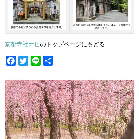
京都寺社ナビ
のトップページにもどる
Fa
T
Li
共
ce
w
n
有
b
itt
e
o
er
o
k