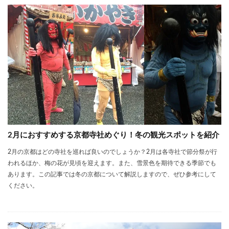
b
itt
e
o
er
o
k
2月におすすめする京都寺社めぐり！冬の観光スポットを紹介
2月の京都はどの寺社を巡れば良いのでしょうか？2月は各寺社で節分祭が行
われるほか、梅の花が見頃を迎えます。また、雪景色を期待できる季節でも
あります。この記事では冬の京都について解説しますので、ぜひ参考にして
ください。