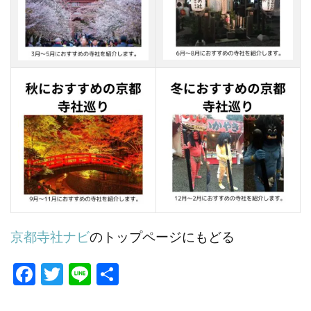
京都寺社ナビ
のトップページにもどる
Fa
T
Li
共
ce
w
n
有