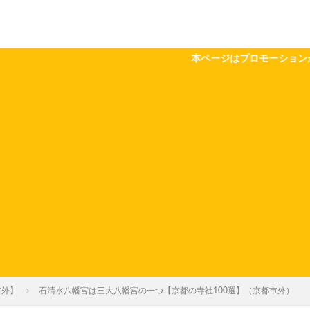
本ページはプロモーションが含まれています。定
市外】
石清水八幡宮は三大八幡宮の一つ【京都の寺社100選】（京都市外）