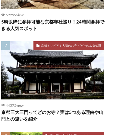
69299view
5時以降に参拝可能な京都寺社巡り！24時間参拝で
きる人気スポット
京都トリビア！人気のお寺・神社のムダ知識
44375view
京都三大三門ってどのお寺？実は5つある理由や山
門との違いを紹介