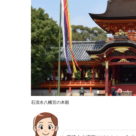
石清水八幡宮の本殿