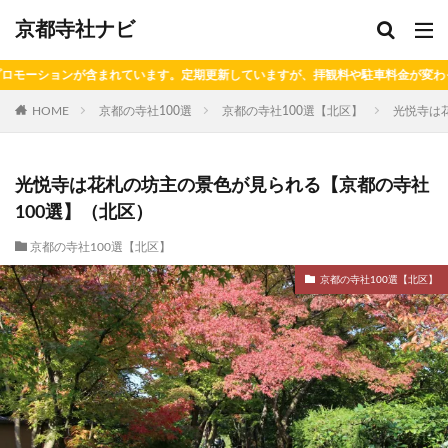
京都寺社ナビ
。定期更新していますが、拝観料や駐車料金が変わっている場合がありますのでご
HOME
京都の寺社100選
京都の寺社100選【北区】
光悦寺は
光悦寺は花札の坊主の景色が見られる【京都の寺社
100選】（北区）
京都の寺社100選【北区】
京都の寺社100選【北区】