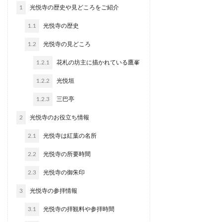
1
光悦寺の歴史や見どころをご紹介
1.1
光悦寺の歴史
1.2
光悦寺の見どころ
1.2.1
花札の坊主に描かれている鷹峯
1.2.2
光悦垣
1.2.3
三巴亭
2
光悦寺のお役立ち情報
2.1
光悦寺は紅葉の名所
2.2
光悦寺の所要時間
2.3
光悦寺の御朱印
3
光悦寺の参拝情報
3.1
光悦寺の拝観料や参拝時間