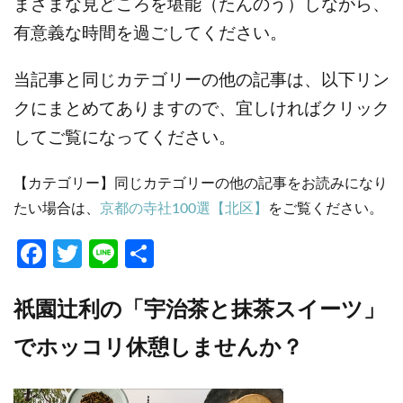
まざまな見どころを堪能（たんのう）しながら、
有意義な時間を過ごしてください。
当記事と同じカテゴリーの他の記事は、以下リン
クにまとめてありますので、宜しければクリック
してご覧になってください。
【カテゴリー】同じカテゴリーの他の記事をお読みになり
たい場合は、
京都の寺社100選【北区】
をご覧ください。
Fa
T
Li
共
ce
w
n
有
b
itt
e
祇園辻利の「宇治茶と抹茶スイーツ」
o
er
でホッコリ休憩しませんか？
o
k