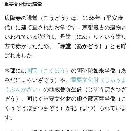
重要文化財の講堂
広隆寺の講堂（こうどう）は、1165年（平安時
代）に建て直されたお堂です。京都最古の建物と
いわれている講堂は、丹塗（にぬ）りという塗り
方で赤かったため、
「赤堂（あかどう）」
とも呼
ばれました。
内部には
国宝（こくほう）
の阿弥陀如来坐像（あ
みだにょらいざぞう）や、
重要文化財（じゅうよ
うぶんかざい）
の地蔵菩薩坐像（じぞうぼさつざ
ぞう）、同じく重要文化財の虚空蔵菩薩坐像（こ
くうぞうぼさつざぞう）が祀（まつ）られていま
す。