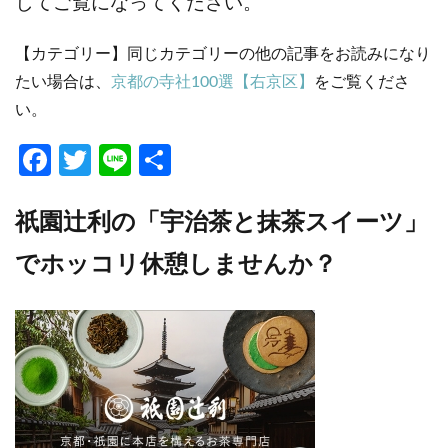
してご覧になってください。
【カテゴリー】同じカテゴリーの他の記事をお読みになり
たい場合は、
京都の寺社100選【右京区】
をご覧くださ
い。
Fa
T
Li
共
ce
w
n
有
b
itt
e
祇園辻利の「宇治茶と抹茶スイーツ」
o
er
でホッコリ休憩しませんか？
o
k