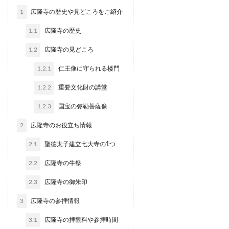
1
広隆寺の歴史や見どころをご紹介
1.1
広隆寺の歴史
1.2
広隆寺の見どころ
1.2.1
仁王像に守られる楼門
1.2.2
重要文化財の講堂
1.2.3
国宝の弥勒菩薩像
2
広隆寺のお役立ち情報
2.1
聖徳太子建立七大寺の1つ
2.2
広隆寺の牛祭
2.3
広隆寺の御朱印
3
広隆寺の参拝情報
3.1
広隆寺の拝観料や参拝時間