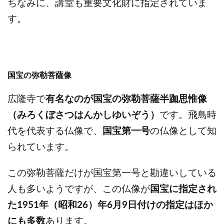
ちなみに、講堂も重要文化財に指定されていま
す。
国宝の弥勒菩薩像
広隆寺で
有名なのが国宝の弥勒菩薩半跏思惟像
（みろくぼさつはんかしゆいぞう）
です。飛鳥時
代を代表する仏像で、
国宝第一号
の仏像として知
られています。
この弥勒菩薩だけが国宝第一号と勘違いしている
人も多いようですが、この仏像が
国宝に指定され
た1951年（昭和26）年6月9日付けの指定はほか
にも多数
あります。