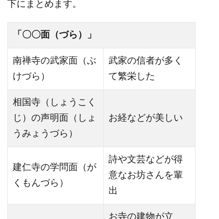
下にまとめます。
「〇〇面（づら）」
南禅寺の武家面（ぶ
武家の信者が多く
けづら）
て繁栄した
相国寺（しょうこく
じ）の声明面（しょ
お経などが美しい
うみょうづら）
詩や文芸などが得
建仁寺の学問面（が
意なお坊さんを輩
くもんづら）
出
お寺の建物が立