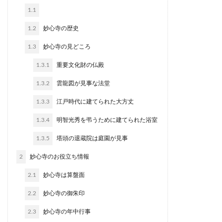
1.1
1.2
妙心寺の歴史
1.3
妙心寺の見どころ
1.3.1
重要文化財の仏殿
1.3.2
雲龍図が見事な法堂
1.3.3
江戸時代に建てられた大方丈
1.3.4
明智光秀を弔うために建てられた浴室
1.3.5
塔頭の退蔵院は庭園が見事
2
妙心寺のお役立ち情報
2.1
妙心寺は算盤面
2.2
妙心寺の御朱印
2.3
妙心寺の年中行事