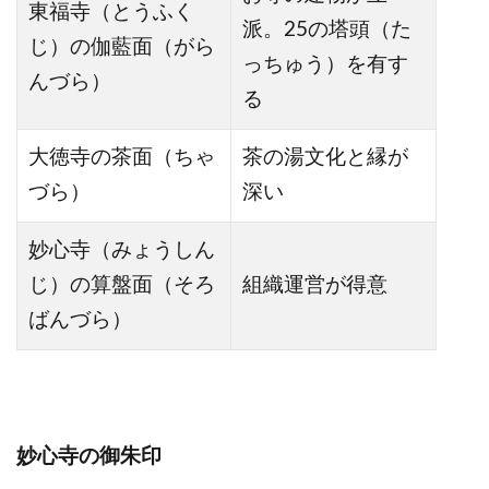
東福寺（とうふく
派。25の塔頭（た
じ）の伽藍面（がら
っちゅう）を有す
んづら）
る
大徳寺の茶面（ちゃ
茶の湯文化と縁が
づら）
深い
妙心寺（みょうしん
じ）の算盤面（そろ
組織運営が得意
ばんづら）
妙心寺の御朱印