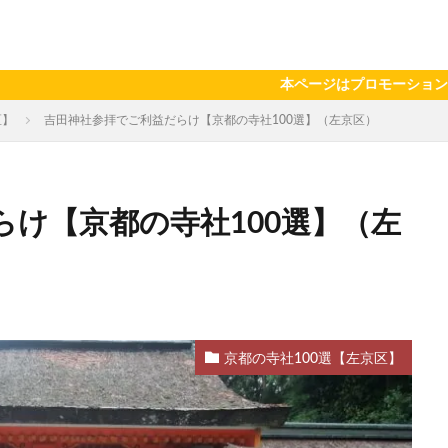
本ページはプロモーションが含まれています。定期更
区】
吉田神社参拝でご利益だらけ【京都の寺社100選】（左京区）
け【京都の寺社100選】（左
京都の寺社100選【左京区】