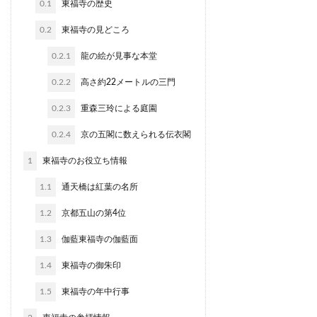
0.1
東福寺の歴史
0.2
東福寺の見どころ
0.2.1
龍の絵が見事な本堂
0.2.2
高さ約22メートルの三門
0.2.3
重森三玲による庭園
0.2.4
京の五閣に数えられる伝衣閣
1
東福寺のお役立ち情報
1.1
通天橋は紅葉の名所
1.2
京都五山の第4位
1.3
伽藍東福寺の伽藍面
1.4
東福寺の御朱印
1.5
東福寺の年中行事