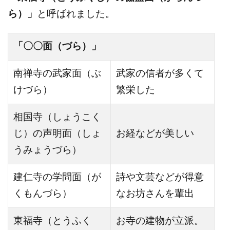
ら）」
と呼ばれました。
「〇〇面（づら）」
南禅寺の武家面（ぶ
武家の信者が多くて
けづら）
繁栄した
相国寺（しょうこく
じ）の声明面（しょ
お経などが美しい
うみょうづら）
建仁寺の学問面（が
詩や文芸などが得意
くもんづら）
なお坊さんを輩出
東福寺（とうふく
お寺の建物が立派。