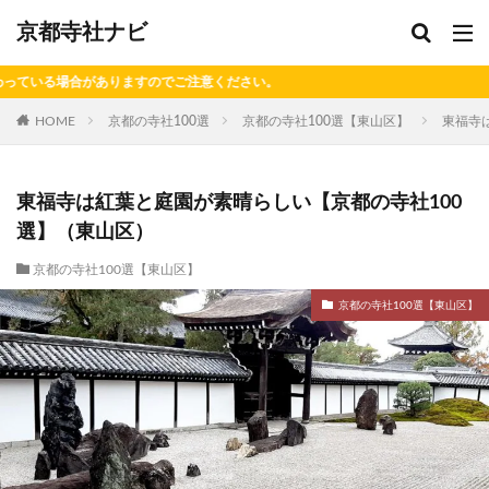
京都寺社ナビ
でご注意ください。
HOME
京都の寺社100選
京都の寺社100選【東山区】
東福寺
東福寺は紅葉と庭園が素晴らしい【京都の寺社100
選】（東山区）
京都の寺社100選【東山区】
京都の寺社100選【東山区】