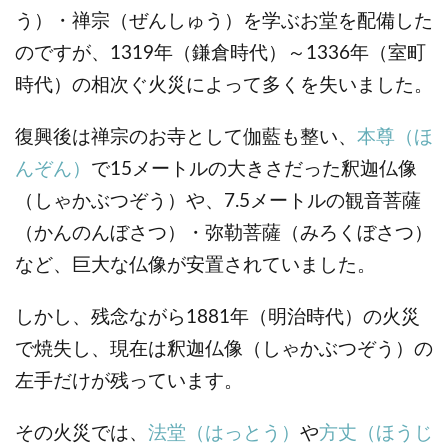
う）・禅宗（ぜんしゅう）を学ぶお堂を配備した
のですが、1319年（鎌倉時代）～1336年（室町
時代）の相次ぐ火災によって多くを失いました。
復興後は禅宗のお寺として伽藍も整い、
本尊（ほ
んぞん）
で15メートルの大きさだった釈迦仏像
（しゃかぶつぞう）や、7.5メートルの観音菩薩
（かんのんぼさつ）・弥勒菩薩（みろくぼさつ）
など、巨大な仏像が安置されていました。
しかし、残念ながら1881年（明治時代）の火災
で焼失し、現在は釈迦仏像（しゃかぶつぞう）の
左手だけが残っています。
その火災では、
法堂（はっとう）
や
方丈（ほうじ