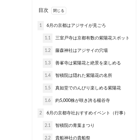
目次
1
6月の京都はアジサイが見ごろ
1.1
三室戸寺は京都有数の紫陽花スポット
1.2
藤森神社はアジサイの穴場
1.3
善峯寺は紫陽花と絶景を楽しめる
1.4
智積院は隠れた紫陽花の名所
1.5
真如堂でのんびり楽しめる紫陽花
1.6
約5,000株が咲き誇る楊谷寺
2
6月の京都寺社おすすめイベント（行事）
2.1
智積院の青葉まつり
2.2
貴船神社の貴船祭