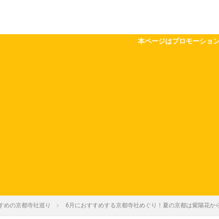
本ページはプロモーションが含まれています。定期
すめの京都寺社巡り
6月におすすめする京都寺社めぐり！夏の京都は紫陽花か