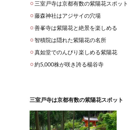
三室戸寺は京都有数の紫陽花スポット
藤森神社はアジサイの穴場
善峯寺は紫陽花と絶景を楽しめる
智積院は隠れた紫陽花の名所
真如堂でのんびり楽しめる紫陽花
約5,000株が咲き誇る楊谷寺
三室戸寺は京都有数の紫陽花スポット