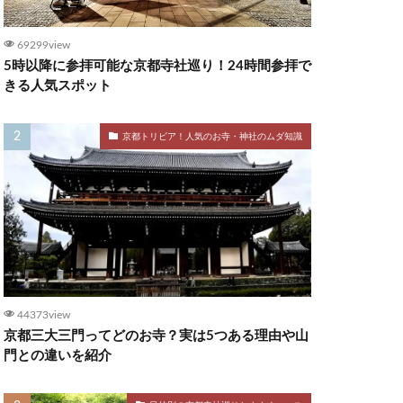
69299view
5時以降に参拝可能な京都寺社巡り！24時間参拝で
きる人気スポット
京都トリビア！人気のお寺・神社のムダ知識
44373view
京都三大三門ってどのお寺？実は5つある理由や山
門との違いを紹介