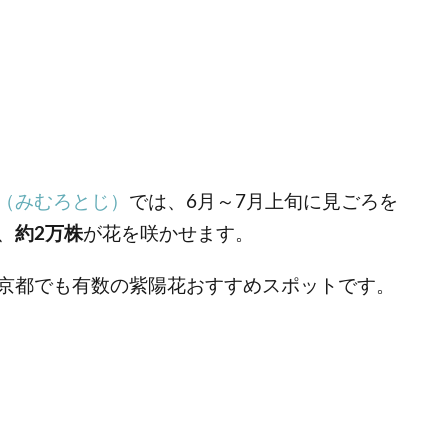
（みむろとじ）
では、6月～7月上旬に見ごろを
、
約2万株
が花を咲かせます。
京都でも有数の紫陽花おすすめスポットです。